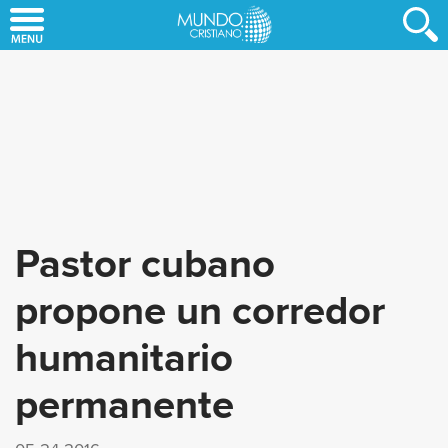
Skip
to
main
content
Pastor cubano
propone un corredor
humanitario
permanente