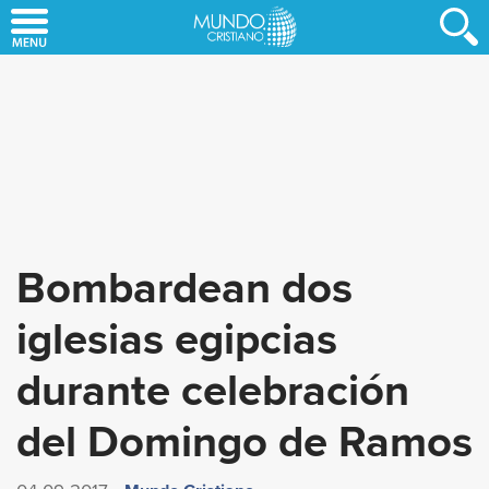
Skip
to
main
content
Bombardean dos
iglesias egipcias
durante celebración
del Domingo de Ramos