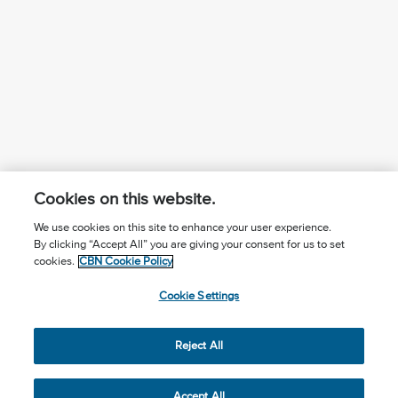
Cookies on this website.
We use cookies on this site to enhance your user experience.
By clicking “Accept All” you are giving your consent for us to set
¿Conoces a Jesús?
Suscríbase al boletín
cookies.
CBN Cookie Policy
Seguir Mundo Cristiano
Contáctenos
Cookie Settings
Llama para oración: (506) 2257-2255
Reject All
Privacy Notice
Terms of Use
Cookie Policy
Cookie Settings
© 2026 The Christian Broadcasting Network, Inc., A nonprofit
Accept All