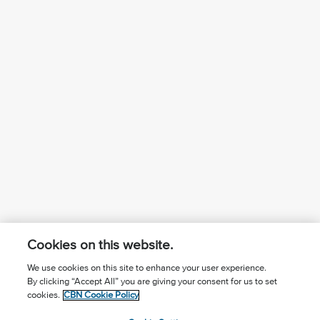
Cookies on this website.
We use cookies on this site to enhance your user experience.
By clicking “Accept All” you are giving your consent for us to set
¿Conoces a Jesús?
Suscríbase al boletín
cookies.
CBN Cookie Policy
Seguir Mundo Cristiano
Contáctenos