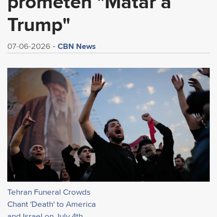
prometen "Matar a
Trump"
CBN News
07-06-2026
Tehran Funeral Crowds
Chant 'Death' to America
and Israel on July 4th