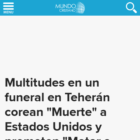
Skip
to
main
content
Multitudes en un
funeral en Teherán
corean "Muerte" a
Estados Unidos y