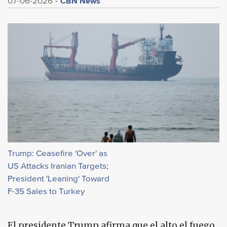
CBN News
07-06-2026
Trump: Ceasefire 'Over' as
US Attacks Iranian Targets;
President 'Leaning' Toward
F-35 Sales to Turkey
El presidente Trump afirma que el alto el fuego