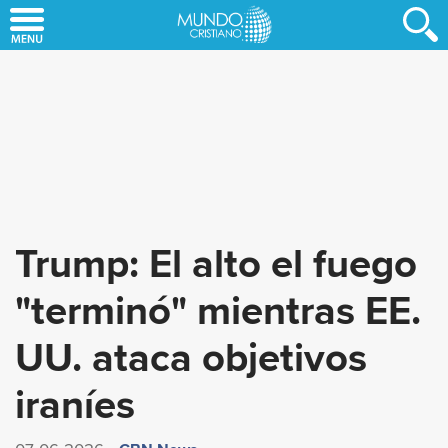
Skip
to
main
content
Trump: El alto el fuego
"terminó" mientras EE.
UU. ataca objetivos
iraníes