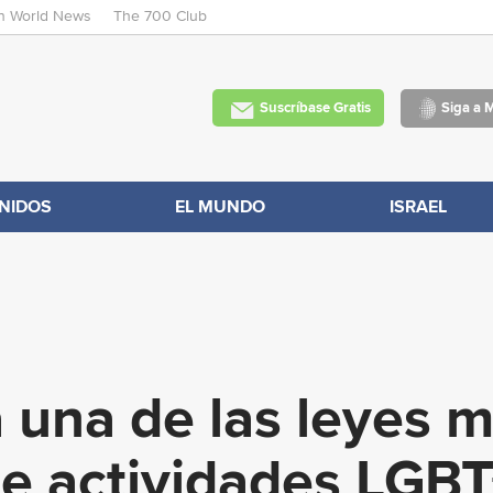
an World News
The 700 Club
Skip
to
main
Suscríbase Gratis
Siga a 
content
NIDOS
EL MUNDO
ISRAEL
una de las leyes m
re actividades LGBT