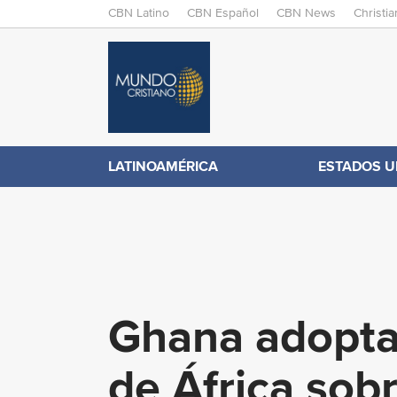
M
CBN Latino
CBN Español
CBN News
Christi
A
C
I
N
B
M
E
N
N
LATINOAMÉRICA
ESTADOS U
.
U
c
o
Ghana adopta 
m
de África sob