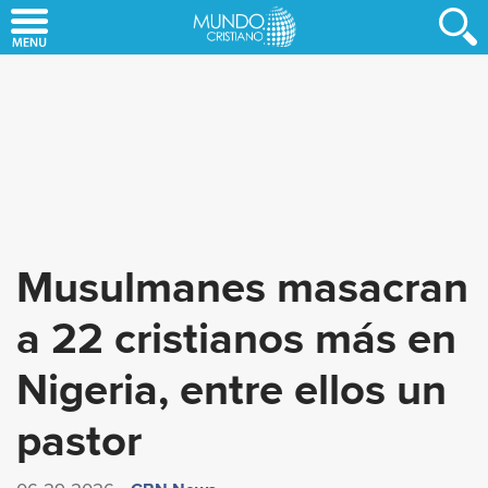
Skip
to
main
content
Musulmanes masacran
a 22 cristianos más en
Nigeria, entre ellos un
pastor