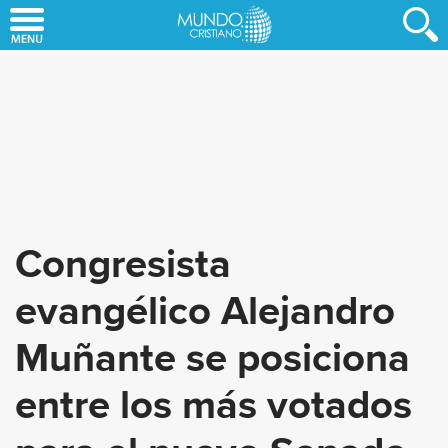
Skip
to
main
content
Congresista
evangélico Alejandro
Muñante se posiciona
entre los más votados