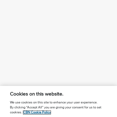
Cookies on this website.
We use cookies on this site to enhance your user experience.
By clicking “Accept All” you are giving your consent for us to set
¿Conoces a Jesús?
Suscríbase al boletín
cookies.
CBN Cookie Policy
Seguir Mundo Cristiano
Contáctenos