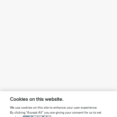
Cookies on this website.
We use cookies on this site to enhance your user experience.
By clicking “Accept All” you are giving your consent for us to set
¿Conoces a Jesús?
Suscríbase al boletín