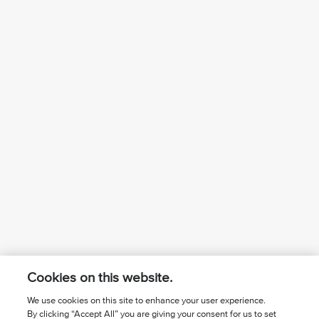
Cookies on this website.
We use cookies on this site to enhance your user experience.
By clicking “Accept All” you are giving your consent for us to set
¿Conoces a Jesús?
Suscríbase al boletín