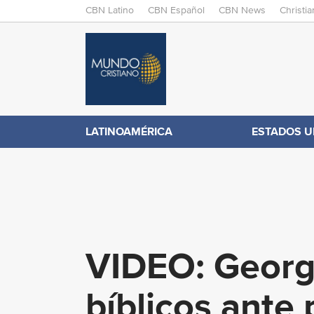
M
CBN Latino
CBN Español
CBN News
Christi
A
C
I
N
B
M
E
N
N
LATINOAMÉRICA
ESTADOS U
.
U
c
o
VIDEO: Georgi
m
bíblicos ante