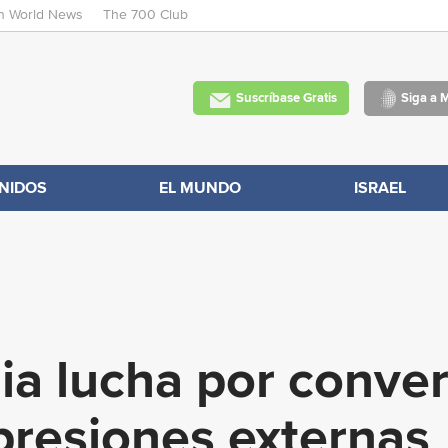
an World News
The 700 Club
Skip
to
main
Suscríbase Gratis
Siga a 
content
NIDOS
EL MUNDO
ISRAEL
a lucha por conver
 presiones externas