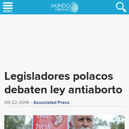
Skip
to
main
content
Legisladores polacos
debaten ley antiaborto
Associated Press
09-22-2016