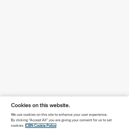
Cookies on this website.
We use cookies on this site to enhance your user experience.
By clicking “Accept All” you are giving your consent for us to set
¿Conoces a Jesús?
Suscríbase al boletín
cookies.
CBN Cookie Policy