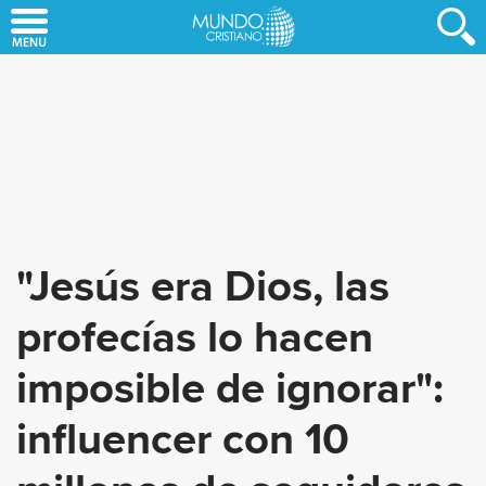
Skip
to
main
content
"Jesús era Dios, las
profecías lo hacen
imposible de ignorar":
influencer con 10