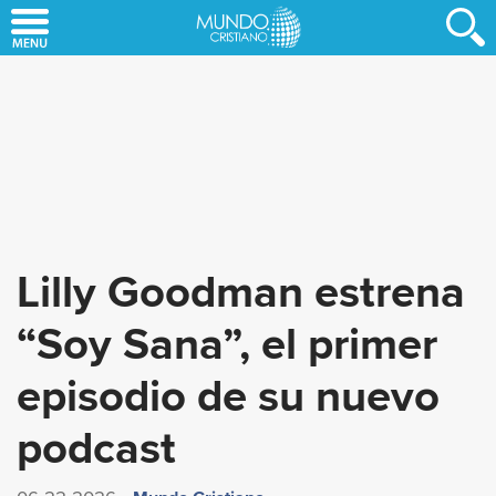
Skip
to
main
content
Lilly Goodman estrena
“Soy Sana”, el primer
episodio de su nuevo
podcast