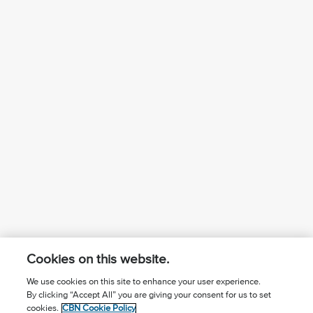
Cookies on this website.
We use cookies on this site to enhance your user experience.
By clicking “Accept All” you are giving your consent for us to set
¿Conoces a Jesús?
Suscríbase al boletín
cookies.
CBN Cookie Policy