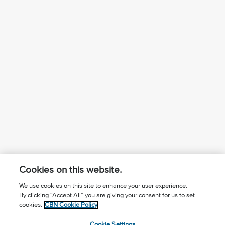
Cookies on this website.
We use cookies on this site to enhance your user experience.
By clicking “Accept All” you are giving your consent for us to set
¿Conoces a Jesús?
Suscríbase al boletín
cookies.
CBN Cookie Policy
Seguir Mundo Cristiano
Contáctenos
Cookie Settings