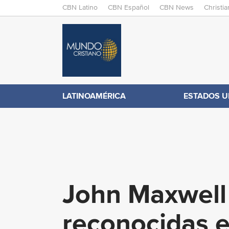
M
CBN Latino
CBN Español
CBN News
Christi
A
C
I
N
B
M
E
N
N
LATINOAMÉRICA
ESTADOS U
.
U
c
o
John Maxwell 
m
reconocidas e