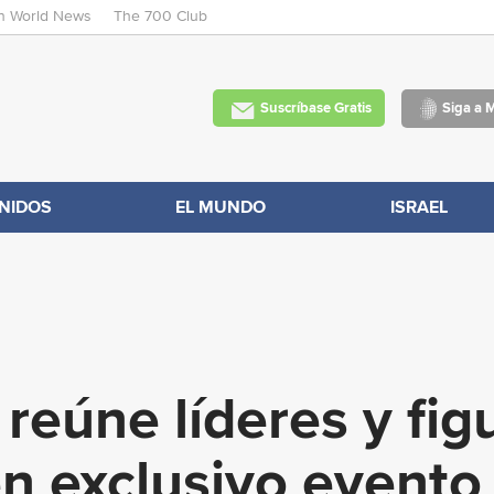
an World News
The 700 Club
Skip
to
main
Suscríbase Gratis
Siga a 
content
NIDOS
EL MUNDO
ISRAEL
reúne líderes y fig
n exclusivo evento 