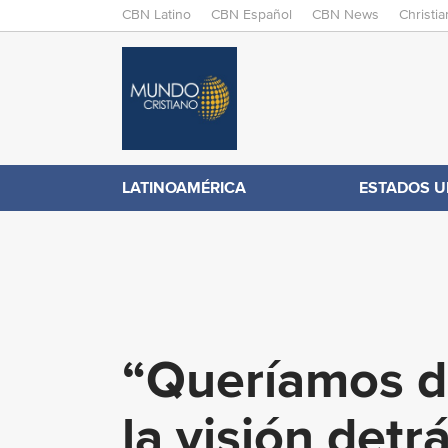
M
CBN Latino
CBN Español
CBN News
Christi
A
C
I
N
B
M
E
N
N
LATINOAMÉRICA
ESTADOS U
.
U
c
o
“Queríamos de
m
la visión detr