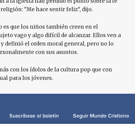
 a la iglesia han perdido el punto sobre la fe
religión: "Me hace sentir feliz", dijo.
o es que los niños también creen en el
jeto vago y algo difícil de alcanzar. Ellos ven a
 definió el orden moral general, pero no lo
ersonalmente con sus asuntos.
más con los ídolos de la cultura pop que con
tual para los jóvenes.
Suscríbase al boletín
Seguir Mundo Cristiano
Llama para oración: (506) 2257-2255