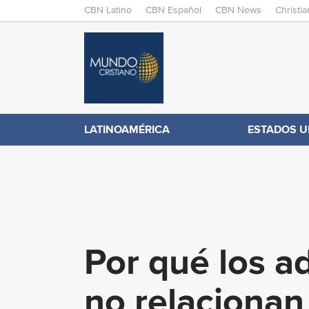
M
CBN Latino
CBN Español
CBN News
Christi
A
C
I
N
B
M
E
N
N
LATINOAMÉRICA
ESTADOS U
.
U
c
o
Por qué los ad
m
no relacionan 