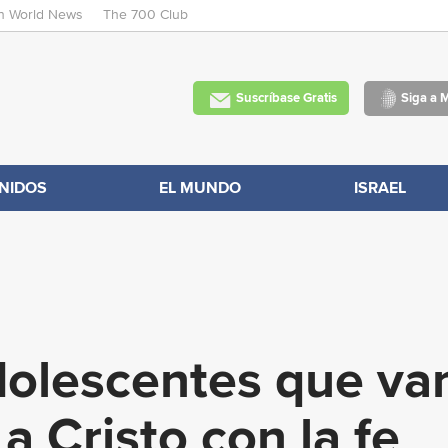
an World News
The 700 Club
Skip
to
main
Suscríbase Gratis
Siga a 
content
NIDOS
EL MUNDO
ISRAEL
olescentes que van 
a Cristo con la fe