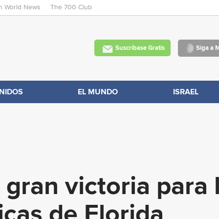
an World News
The 700 Club
Skip
to
main
Suscríbase Gratis
Siga a 
content
NIDOS
EL MUNDO
ISRAEL
gran victoria para 
icas de Florida