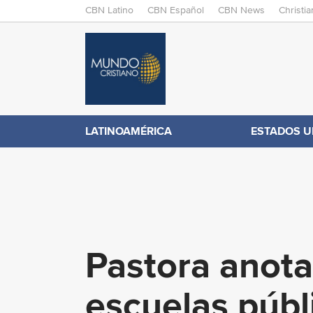
M
CBN Latino
CBN Español
CBN News
Christi
A
C
I
N
B
M
E
N
N
LATINOAMÉRICA
ESTADOS U
.
U
c
o
Pastora anota 
m
escuelas públ