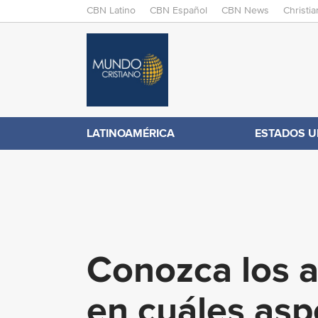
M
CBN Latino
CBN Español
CBN News
Christi
A
C
I
N
B
M
E
N
N
LATINOAMÉRICA
ESTADOS U
.
U
c
o
Conozca los a
m
en cuáles asp