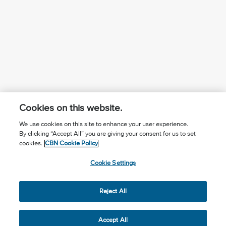
Cookies on this website.
We use cookies on this site to enhance your user experience.
By clicking “Accept All” you are giving your consent for us to set
¿Conoces a Jesús?
Suscríbase al boletín
cookies.
CBN Cookie Policy
Seguir Mundo Cristiano
Contáctenos
Cookie Settings
Llama para oración: (506) 2257-2255
Reject All
Privacy Notice
Terms of Use
Cookie Policy
Cookie Settings
© 2026 The Christian Broadcasting Network, Inc., A nonprofit
Accept All