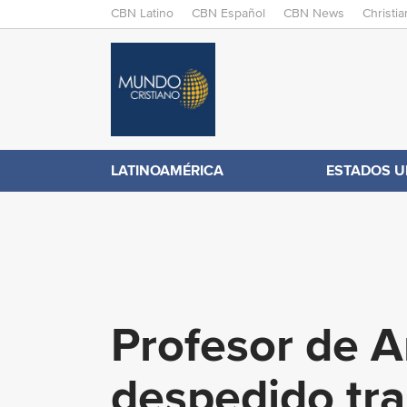
M
CBN Latino
CBN Español
CBN News
Christi
A
C
I
N
B
M
E
N
N
LATINOAMÉRICA
ESTADOS U
.
U
c
o
Profesor de A
m
despedido tras