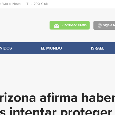
an World News
The 700 Club
Skip
to
main
Suscríbase Gratis
Siga a 
content
NIDOS
EL MUNDO
ISRAEL
rizona afirma haber
 intentar proteger 