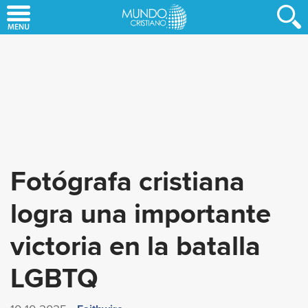
Skip
to
main
content
Fotógrafa cristiana
logra una importante
victoria en la batalla
LGBTQ