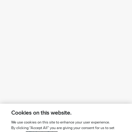
Cookies on this website.
We use cookies on this site to enhance your user experience.
By clicking “Accept All” you are giving your consent for us to set
¿Conoces a Jesús?
Suscríbase al boletín