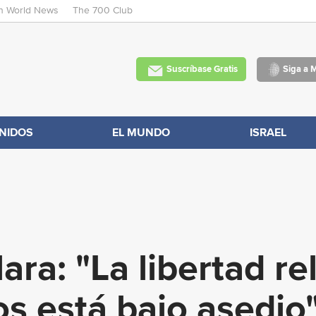
an World News
The 700 Club
Skip
to
main
Suscríbase Gratis
Siga a 
content
NIDOS
EL MUNDO
ISRAEL
lara: "La libertad re
s está bajo asedio