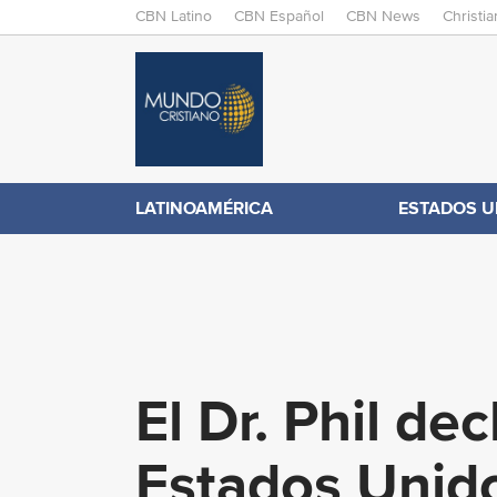
M
CBN Latino
CBN Español
CBN News
Christi
A
C
I
N
B
M
E
N
N
LATINOAMÉRICA
ESTADOS U
.
U
c
o
El Dr. Phil dec
m
Estados Unido