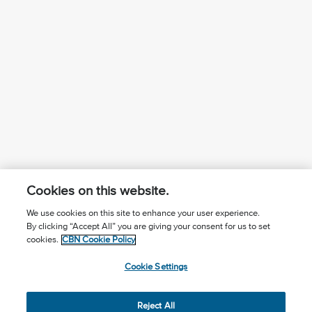
Cookies on this website.
We use cookies on this site to enhance your user experience.
By clicking “Accept All” you are giving your consent for us to set
¿Conoces a Jesús?
Suscríbase al boletín
cookies.
CBN Cookie Policy
Seguir Mundo Cristiano
Contáctenos
Cookie Settings
Llama para oración: (506) 2257-2255
Reject All