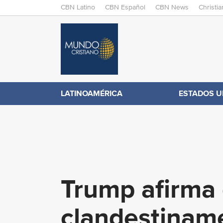
M
CBN Latino
CBN Español
CBN News
Christi
A
C
I
N
B
M
E
N
N
LATINOAMÉRICA
ESTADOS U
.
U
c
o
Trump afirma 
m
clandestinam