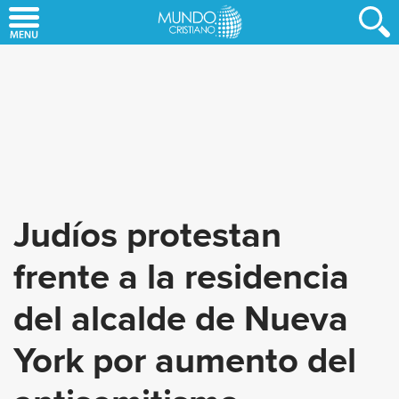
Skip
to
main
content
Judíos protestan
frente a la residencia
del alcalde de Nueva
York por aumento del