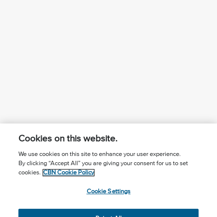
Cookies on this website.
We use cookies on this site to enhance your user experience.
By clicking “Accept All” you are giving your consent for us to set
¿Conoces a Jesús?
Suscríbase al boletín
cookies.
CBN Cookie Policy
Seguir Mundo Cristiano
Contáctenos
Cookie Settings
Llama para oración: (506) 2257-2255