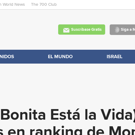
an World News
The 700 Club
Skip
to
main
Suscríbase Gratis
Siga a 
content
NIDOS
EL MUNDO
ISRAEL
onita Está la Vida
 en ranking de Mon