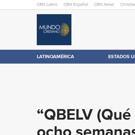
M
CBN Latino
CBN Español
CBN News
Christi
A
C
I
N
B
M
E
N
N
LATINOAMÉRICA
ESTADOS U
.
U
c
o
“QBELV (Qué B
m
ocho semanas