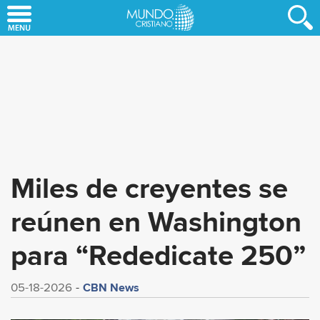
Skip
to
main
content
Miles de creyentes se
reúnen en Washington
para “Rededicate 250”
CBN News
05-18-2026