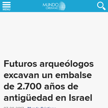
Skip
to
main
content
Futuros arqueólogos
excavan un embalse
de 2.700 años de
antigüedad en Israel