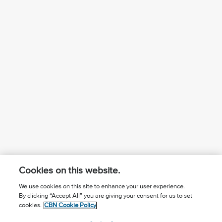
Cookies on this website.
We use cookies on this site to enhance your user experience.
By clicking “Accept All” you are giving your consent for us to set
¿Conoces a Jesús?
Suscríbase al boletín
cookies.
CBN Cookie Policy
Seguir Mundo Cristiano
Contáctenos