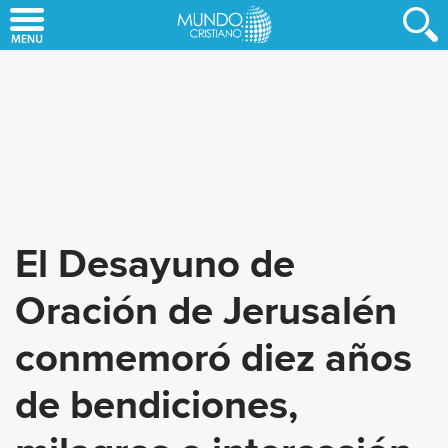
Skip
to
main
content
El Desayuno de
Oración de Jerusalén
conmemoró diez años
de bendiciones,