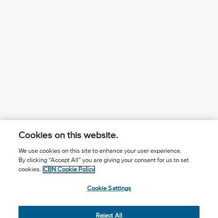
Cookies on this website.
We use cookies on this site to enhance your user experience.
By clicking “Accept All” you are giving your consent for us to set
¿Conoces a Jesús?
Suscríbase al boletín
cookies.
CBN Cookie Policy
Seguir Mundo Cristiano
Contáctenos
Cookie Settings
Llama para oración: (506) 2257-2255
Reject All