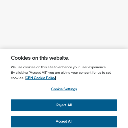
Cookies on this website.
We use cookies on this site to enhance your user experience.
By clicking “Accept All” you are giving your consent for us to set
¿Conoces a Jesús?
Suscríbase al boletín
cookies.
CBN Cookie Policy
Seguir Mundo Cristiano
Contáctenos
Cookie Settings
Llama para oración: (506) 2257-2255
Reject All
Privacy Notice
Terms of Use
Cookie Policy
Cookie Settings
© 2026 The Christian Broadcasting Network, Inc., A nonprofit
Accept All