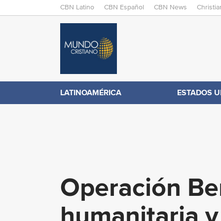
M
CBN Latino
CBN Español
CBN News
Christi
A
C
I
N
B
M
E
N
N
LATINOAMÉRICA
ESTADOS U
.
U
c
o
Operación Be
m
humanitaria y