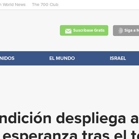
an World News
The 700 Club
Skip
to
main
Suscríbase Gratis
Siga a 
content
NIDOS
EL MUNDO
ISRAEL
ndición despliega 
 esperanza tras el 