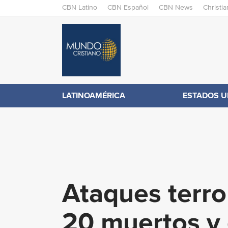
M
CBN Latino
CBN Español
CBN News
Christi
A
C
I
N
B
M
E
N
N
LATINOAMÉRICA
ESTADOS U
.
U
c
o
Ataques terro
m
20 muertos y