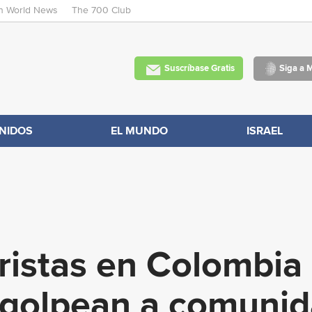
an World News
The 700 Club
Skip
to
main
Suscríbase Gratis
Siga a 
content
NIDOS
EL MUNDO
ISRAEL
ristas en Colombia
 golpean a comuni