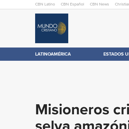
M
CBN Latino
CBN Español
CBN News
Christi
A
C
I
N
B
M
E
N
N
LATINOAMÉRICA
ESTADOS U
.
U
c
o
Misioneros cr
m
selva amazón