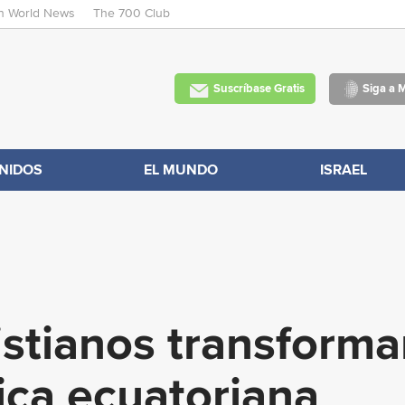
an World News
The 700 Club
Skip
to
main
Suscríbase Gratis
Siga a 
content
NIDOS
EL MUNDO
ISRAEL
istianos transforma
ica ecuatoriana