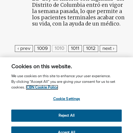
Distrito de Columbia entró en vigor
la semana pasada, lo que permite a
los pacientes terminales acabar con
su vida, con la ayuda de un médico.
P
‹ prev
1009
1010
1011
1012
next ›
A
G
Cookies on this website.
E
We use cookies on this site to enhance your user experience.
S
By clicking “Accept All” you are giving your consent for us to set
¿Conoces a Jesús?
Suscríbase al boletín
cookies.
CBN Cookie Policy
Seguir Mundo Cristiano
Contáctenos
Cookie Settings
Llama para oración: (506) 2257-2255
Reject All
Privacy Notice
Terms of Use
Cookie Policy
Cookie Settings
© 2026 The Christian Broadcasting Network, Inc., A nonprofit
Accept All