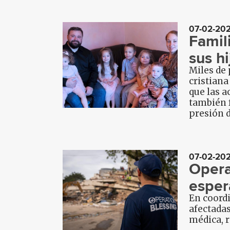
07-02-20
Famil
sus h
Miles de
cristiana
que las a
también f
presión 
07-02-20
Opera
esper
En coordi
afectadas
médica, r