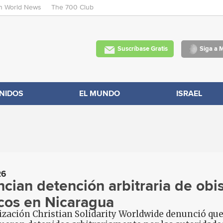
an World News
The 700 Club
Skip
to
main
Suscríbase Gratis
Siga a 
content
NIDOS
EL MUNDO
ISRAEL
26
cian detención arbitraria de obis
icos en Nicaragua
zación Christian Solidarity Worldwide denunció que u