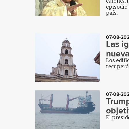
católica 
episodio 
país.
07-08-20
Las ig
nueva
Los edifi
recuperó 
07-08-20
Trump
objeti
El presi