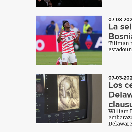
07-03-20
La se
Bosni
Tillman m
estadoun
07-03-20
Los c
Delaw
claus
William R
embarazo,
Delaware