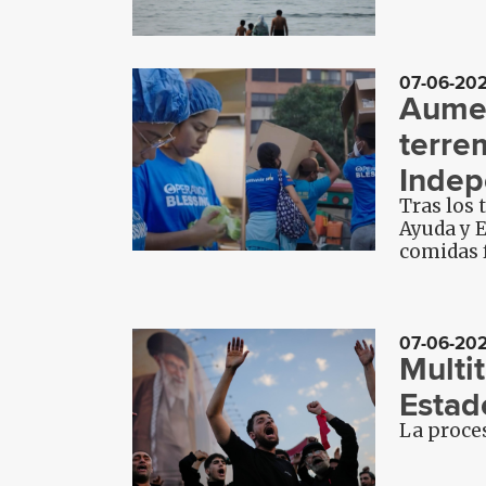
07-06-20
Aumen
terre
Indep
Tras los 
Ayuda y 
comidas f
07-06-20
Multi
Estad
La proces