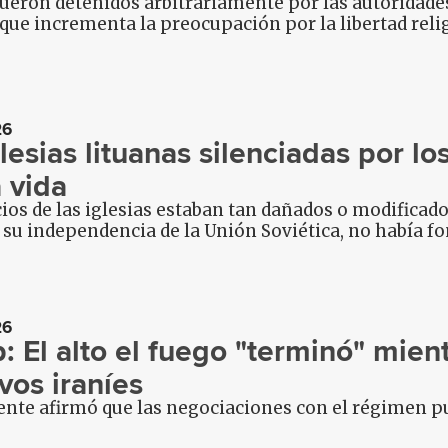
fueron detenidos arbitrariamente por las autoridad
que incrementa la preocupación por la libertad rel
26
lesias lituanas silenciadas por l
 vida
cios de las iglesias estaban tan dañados o modificad
su independencia de la Unión Soviética, no había f
26
: El alto el fuego "terminó" mien
vos iraníes
dente afirmó que las negociaciones con el régimen 