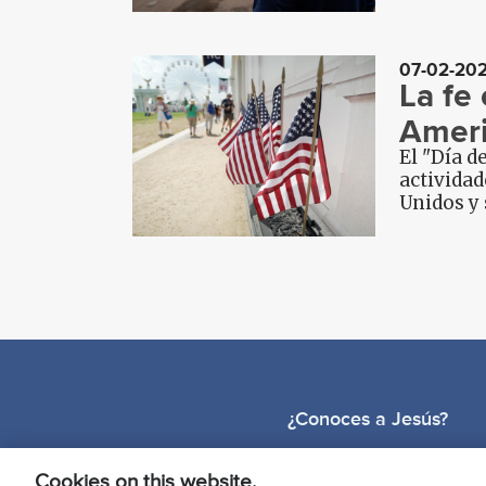
07-02-20
La fe 
Ameri
El "Día d
actividad
Unidos y 
P
A
G
E
S
¿Conoces a Jesús?
Cookies on this website.