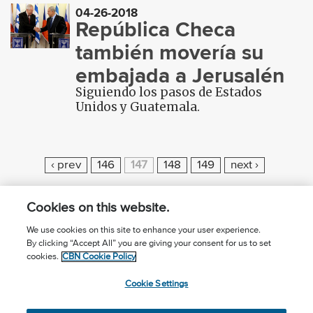
04-26-2018
República Checa
también movería su
embajada a Jerusalén
Siguiendo los pasos de Estados
Unidos y Guatemala.
P
‹ prev
146
147
148
149
next ›
A
G
Cookies on this website.
E
We use cookies on this site to enhance your user experience.
S
By clicking “Accept All” you are giving your consent for us to set
¿Conoces a Jesús?
Suscríbase al boletín
cookies.
CBN Cookie Policy
Seguir Mundo Cristiano
Contáctenos
Cookie Settings
Llama para oración: (506) 2257-2255