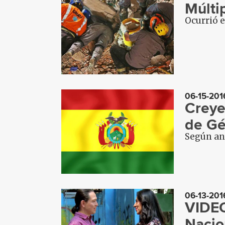
Múlti
Ocurrió e
06-15-201
Creye
de Gé
Según anu
06-13-201
VIDEO
Nacio