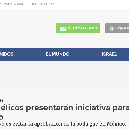
an World News
The 700 Club
Skip
to
main
Suscríbase Gratis
Siga a 
content
NIDOS
EL MUNDO
ISRAEL
16
élicos presentarán iniciativa pa
o
vo es evitar la aprobación de la boda gay en México.