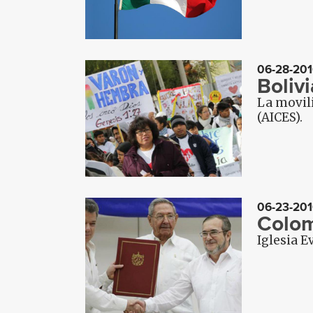
06-28-201
Boliv
La movili
(AICES).
06-23-201
Colom
Iglesia E