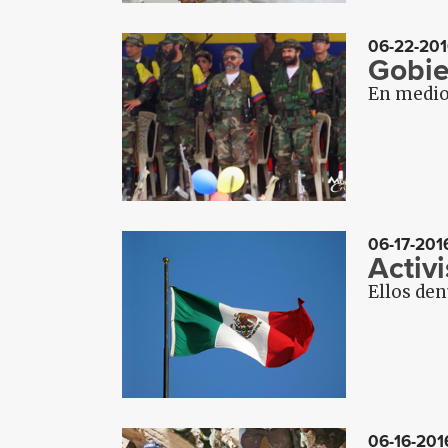
06-22-201
Gobie
En medio 
06-17-201
Activ
Ellos den
06-16-201