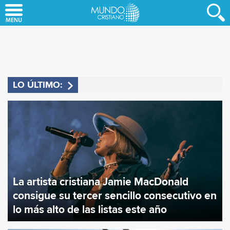
Skip
to
main
content
LO ÚLTIMO
:
La artista cristiana Jamie MacDonald
consigue su tercer sencillo consecutivo en
lo más alto de las listas este año