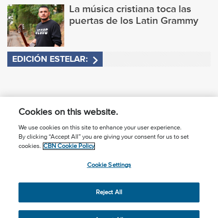
La música cristiana toca las
puertas de los Latin Grammy
EDICIÓN ESTELAR:
Cookies on this website.
We use cookies on this site to enhance your user experience.
By clicking “Accept All” you are giving your consent for us to set
¿Conoces a Jesús?
Suscríbase al boletín
cookies.
CBN Cookie Policy
Seguir Mundo Cristiano
Contáctenos
Cookie Settings
Llama para oración: (506) 2257-2255
Reject All
Privacy Notice
Terms of Use
Cookie Policy
Cookie Settings