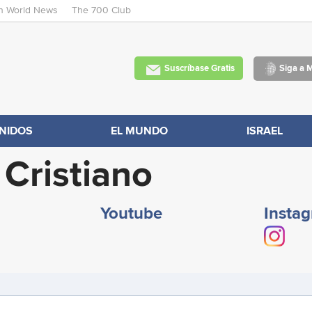
an World News
The 700 Club
Skip
to
main
Suscríbase Gratis
Siga a 
content
NIDOS
EL MUNDO
ISRAEL
Cristiano
Youtube
Insta