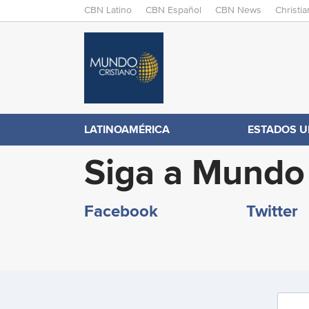
M
CBN Latino
CBN Español
CBN News
Christi
A
C
I
N
B
M
E
N
N
LATINOAMÉRICA
ESTADOS U
U
.
Siga a Mundo 
c
Facebook
Twitter
o
m