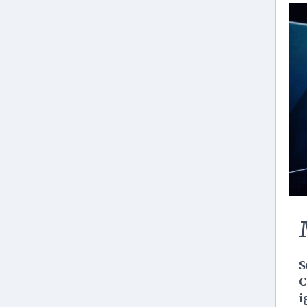
S
C
i