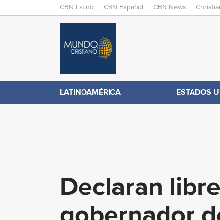
M
CBN Latino
CBN Español
CBN News
Christi
A
C
I
N
B
M
E
N
N
LATINOAMÉRICA
ESTADOS U
.
U
c
o
Declaran libr
m
gobernador d