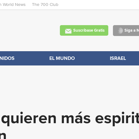
an World News
The 700 Club
Skip
to
main
Suscríbase Gratis
Siga a 
content
NIDOS
EL MUNDO
ISRAEL
quieren más espiri
n