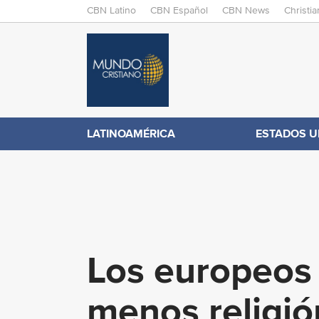
M
CBN Latino
CBN Español
CBN News
Christi
A
C
I
N
B
M
E
N
N
LATINOAMÉRICA
ESTADOS U
.
U
c
o
Los europeos 
m
menos religió