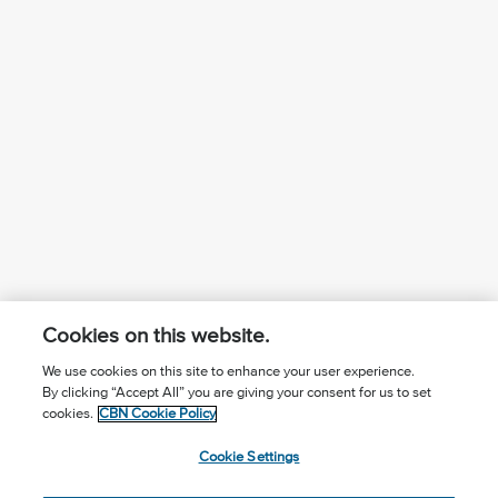
Cookies on this website.
We use cookies on this site to enhance your user experience.
By clicking “Accept All” you are giving your consent for us to set
¿Conoces a Jesús?
Suscríbase al boletín
cookies.
CBN Cookie Policy
Seguir Mundo Cristiano
Contáctenos
Cookie Settings
Llama para oración: (506) 2257-2255