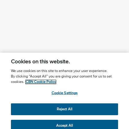
Cookies on this website.
We use cookies on this site to enhance your user experience.
By clicking “Accept All” you are giving your consent for us to set
¿Conoces a Jesús?
Suscríbase al boletín
cookies.
CBN Cookie Policy
Seguir Mundo Cristiano
Contáctenos
Cookie Settings
Llama para oración: (506) 2257-2255
Reject All
Privacy Notice
Terms of Use
Cookie Policy
Cookie Settings
© 2026 The Christian Broadcasting Network, Inc., A nonprofit
Accept All