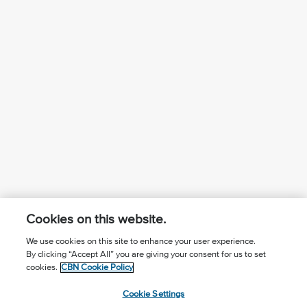
Cookies on this website.
We use cookies on this site to enhance your user experience.
By clicking “Accept All” you are giving your consent for us to set
¿Conoces a Jesús?
Suscríbase al boletín
cookies.
CBN Cookie Policy
Seguir Mundo Cristiano
Contáctenos
Cookie Settings